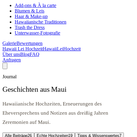
Add-ons & À la carte
Blumen & Leis
Haar & Make-up
Hawaiianische Traditionen
Trash the Dress
Unterwasser-Fotografie
Galerie
Bewertungen
Hawaii Lei Hochzeit
Hawaii
Lei
Hochzeit
Über uns
Blog
FAQ
Anfragen
Journal
Geschichten aus Maui
Hawaiianische Hochzeiten, Erneuerungen des
Eheversprechens und Notizen aus dreißig Jahren
Zeremonien auf Maui.
Alle Beiträge
26
Echte Hochzeiten
19
Tipps & Wissenswertes
7