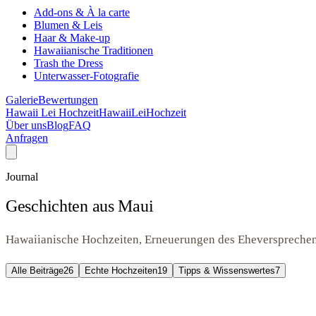
Add-ons & À la carte
Blumen & Leis
Haar & Make-up
Hawaiianische Traditionen
Trash the Dress
Unterwasser-Fotografie
Galerie
Bewertungen
Hawaii Lei Hochzeit
Hawaii
Lei
Hochzeit
Über uns
Blog
FAQ
Anfragen
Journal
Geschichten aus Maui
Hawaiianische Hochzeiten, Erneuerungen des Eheversprechen
Alle Beiträge
26
Echte Hochzeiten
19
Tipps & Wissenswertes
7