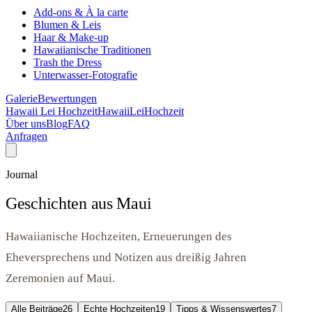
Add-ons & À la carte
Blumen & Leis
Haar & Make-up
Hawaiianische Traditionen
Trash the Dress
Unterwasser-Fotografie
Galerie
Bewertungen
Hawaii Lei Hochzeit
Hawaii
Lei
Hochzeit
Über uns
Blog
FAQ
Anfragen
Journal
Geschichten aus Maui
Hawaiianische Hochzeiten, Erneuerungen des
Eheversprechens und Notizen aus dreißig Jahren
Zeremonien auf Maui.
Alle Beiträge
26
Echte Hochzeiten
19
Tipps & Wissenswertes
7