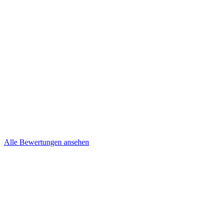
Kevin und Nancy Niepel
Brief
Steffi & Jens
Brief
Alle Bewertungen ansehen