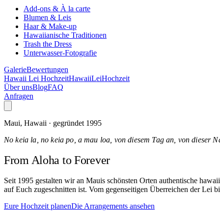
Add-ons & À la carte
Blumen & Leis
Haar & Make-up
Hawaiianische Traditionen
Trash the Dress
Unterwasser-Fotografie
Galerie
Bewertungen
Hawaii Lei Hochzeit
Hawaii
Lei
Hochzeit
Über uns
Blog
FAQ
Anfragen
Maui, Hawaii · gegründet 1995
No keia la, no keia po, a mau loa, von diesem Tag an, von dieser N
From Aloha
to Forever
Seit 1995 gestalten wir an Mauis schönsten Orten authentische hawa
auf Euch zugeschnitten ist. Vom gegenseitigen Überreichen der Lei bi
Eure Hochzeit planen
Die Arrangements ansehen