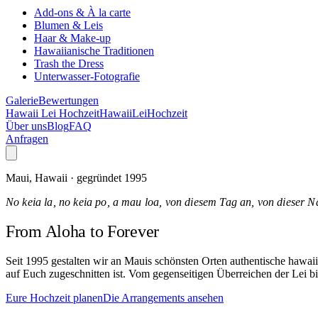
Add-ons & À la carte
Blumen & Leis
Haar & Make-up
Hawaiianische Traditionen
Trash the Dress
Unterwasser-Fotografie
Galerie
Bewertungen
Hawaii Lei Hochzeit
Hawaii
Lei
Hochzeit
Über uns
Blog
FAQ
Anfragen
Maui, Hawaii · gegründet 1995
No keia la, no keia po, a mau loa, von diesem Tag an, von dieser N
From Aloha
to Forever
Seit 1995 gestalten wir an Mauis schönsten Orten authentische hawa
auf Euch zugeschnitten ist. Vom gegenseitigen Überreichen der Lei bi
Eure Hochzeit planen
Die Arrangements ansehen