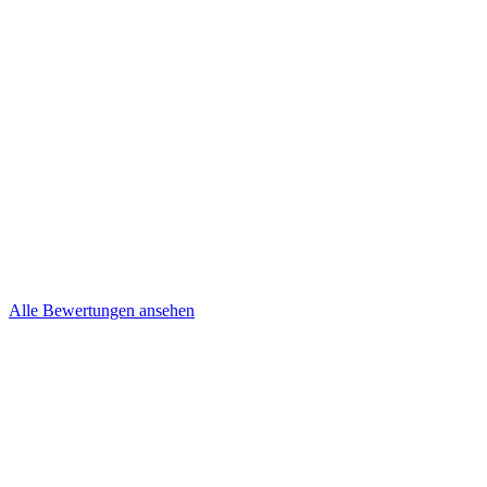
Kevin und Nancy Niepel
Brief
Steffi & Jens
Brief
Alle Bewertungen ansehen