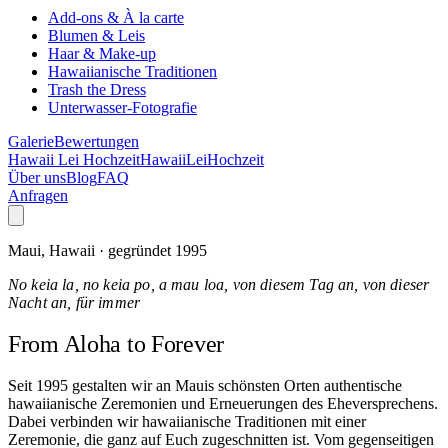
Add-ons & À la carte
Blumen & Leis
Haar & Make-up
Hawaiianische Traditionen
Trash the Dress
Unterwasser-Fotografie
Galerie
Bewertungen
Hawaii Lei Hochzeit
Hawaii
Lei
Hochzeit
Über uns
Blog
FAQ
Anfragen
Maui, Hawaii · gegründet 1995
No keia la, no keia po, a mau loa, von diesem Tag an, von dieser
Nacht an, für immer
From Aloha
to Forever
Seit 1995 gestalten wir an Mauis schönsten Orten authentische
hawaiianische Zeremonien und Erneuerungen des Eheversprechens.
Dabei verbinden wir hawaiianische Traditionen mit einer
Zeremonie, die ganz auf Euch zugeschnitten ist. Vom gegenseitigen