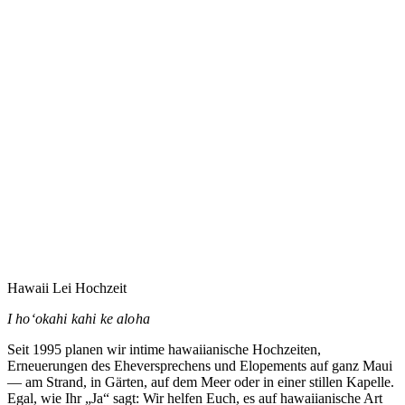
Eure Hochzeit auf Maui zu planen heißt vermutlich,
jemandem zu vertrauen, den Ihr noch nie getroffen habt.
Dieses Vertrauen nehme ich ernst.
→
Hawaii Lei Hochzeit
I hoʻokahi kahi ke aloha
Seit 1995 planen wir intime hawaiianische Hochzeiten,
Erneuerungen des Eheversprechens und Elopements auf ganz Maui
— am Strand, in Gärten, auf dem Meer oder in einer stillen Kapelle.
Egal, wie Ihr „Ja“ sagt: Wir helfen Euch, es auf hawaiianische Art