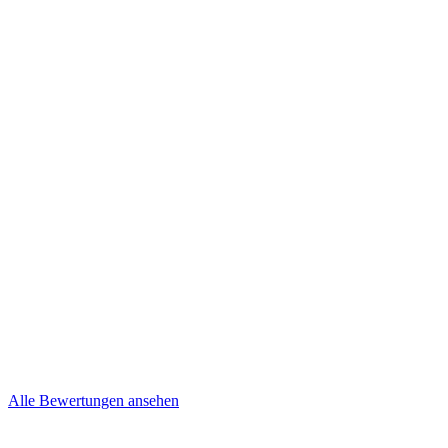
Kevin und Nancy
Niepel
Brief
Mehr lesen
Steffi & Jens
Brief
Alle Bewertungen ansehen