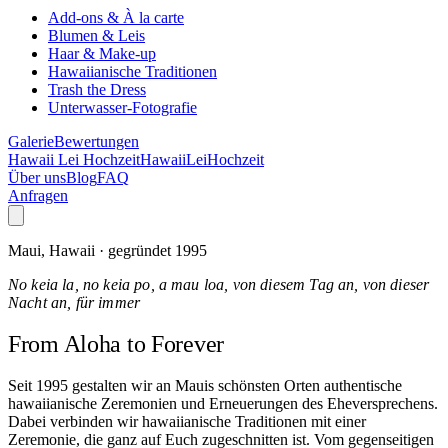
Add-ons & À la carte
Blumen & Leis
Haar & Make-up
Hawaiianische Traditionen
Trash the Dress
Unterwasser-Fotografie
Galerie
Bewertungen
Hawaii Lei Hochzeit
Hawaii
Lei
Hochzeit
Über uns
Blog
FAQ
Anfragen
Maui, Hawaii · gegründet 1995
No keia la, no keia po, a mau loa, von diesem Tag an, von dieser
Nacht an, für immer
From Aloha
to Forever
Seit 1995 gestalten wir an Mauis schönsten Orten authentische
hawaiianische Zeremonien und Erneuerungen des Eheversprechens.
Dabei verbinden wir hawaiianische Traditionen mit einer
Zeremonie, die ganz auf Euch zugeschnitten ist. Vom gegenseitigen