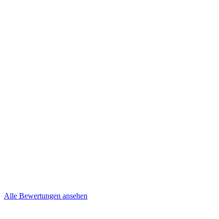
Kevin und Nancy
Niepel
Brief
Mehr lesen
Steffi & Jens
Brief
Alle Bewertungen ansehen