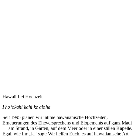
Eure Hochzeit auf Maui zu planen heißt vermutlich,
jemandem zu vertrauen, den Ihr noch nie getroffen habt.
Dieses Vertrauen nehme ich ernst.
→
Hawaii Lei Hochzeit
I hoʻokahi kahi ke aloha
Seit 1995 planen wir intime hawaiianische Hochzeiten,
Erneuerungen des Eheversprechens und Elopements auf ganz Maui
— am Strand, in Gärten, auf dem Meer oder in einer stillen Kapelle.
Egal, wie Ihr „Ja“ sagt: Wir helfen Euch, es auf hawaiianische Art