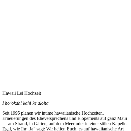
Eure Hochzeit auf Maui zu planen heißt vermutlich,
jemandem zu vertrauen, den Ihr noch nie getroffen habt.
Dieses Vertrauen nehme ich ernst.
→
Hawaii Lei Hochzeit
I hoʻokahi kahi ke aloha
Seit 1995 planen wir intime hawaiianische Hochzeiten,
Erneuerungen des Eheversprechens und Elopements auf ganz Maui
— am Strand, in Gärten, auf dem Meer oder in einer stillen Kapelle.
Egal, wie Ihr „Ja“ sagt: Wir helfen Euch, es auf hawaiianische Art