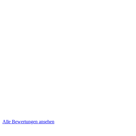
Kevin und Nancy
Niepel
Brief
Mehr lesen
Steffi & Jens
Brief
Alle Bewertungen ansehen