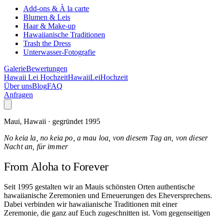
Add-ons & À la carte
Blumen & Leis
Haar & Make-up
Hawaiianische Traditionen
Trash the Dress
Unterwasser-Fotografie
Galerie
Bewertungen
Hawaii Lei Hochzeit
Hawaii
Lei
Hochzeit
Über uns
Blog
FAQ
Anfragen
Maui, Hawaii · gegründet 1995
No keia la, no keia po, a mau loa, von diesem Tag an, von dieser
Nacht an, für immer
From Aloha
to Forever
Seit 1995 gestalten wir an Mauis schönsten Orten authentische
hawaiianische Zeremonien und Erneuerungen des Eheversprechens.
Dabei verbinden wir hawaiianische Traditionen mit einer
Zeremonie, die ganz auf Euch zugeschnitten ist. Vom gegenseitigen