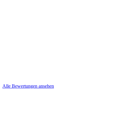
Kevin und Nancy Niepel
Brief
Steffi & Jens
Brief
Alle Bewertungen ansehen