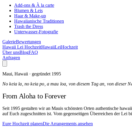
Add-ons & À la carte
Blumen & Leis
Haar & Make-up
Hawaiianische Traditionen
Trash the Dress
Unterwasser-Fotografie
Galerie
Bewertungen
Hawaii Lei Hochzeit
Hawaii
Lei
Hochzeit
Über uns
Blog
FAQ
Anfragen
Maui, Hawaii · gegründet 1995
No keia la, no keia po, a mau loa, von diesem Tag an, von dieser N
From Aloha
to Forever
Seit 1995 gestalten wir an Mauis schönsten Orten authentische hawa
auf Euch zugeschnitten ist. Vom gegenseitigen Überreichen der Lei bi
Eure Hochzeit planen
Die Arrangements ansehen