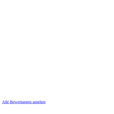
Kevin und Nancy
Niepel
Brief
Mehr lesen
Steffi & Jens
Brief
Alle Bewertungen ansehen