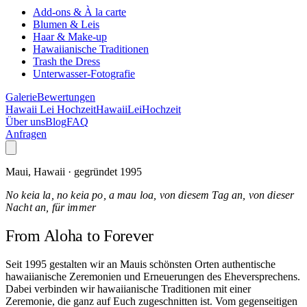
Add-ons & À la carte
Blumen & Leis
Haar & Make-up
Hawaiianische Traditionen
Trash the Dress
Unterwasser-Fotografie
Galerie
Bewertungen
Hawaii Lei Hochzeit
Hawaii
Lei
Hochzeit
Über uns
Blog
FAQ
Anfragen
Maui, Hawaii · gegründet 1995
No keia la, no keia po, a mau loa, von diesem Tag an, von dieser
Nacht an, für immer
From Aloha
to Forever
Seit 1995 gestalten wir an Mauis schönsten Orten authentische
hawaiianische Zeremonien und Erneuerungen des Eheversprechens.
Dabei verbinden wir hawaiianische Traditionen mit einer
Zeremonie, die ganz auf Euch zugeschnitten ist. Vom gegenseitigen