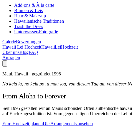
Add-ons & À la carte
Blumen & Leis
Haar & Make-up
Hawaiianische Traditionen
Trash the Dress
Unterwasser-Fotografie
Galerie
Bewertungen
Hawaii Lei Hochzeit
Hawaii
Lei
Hochzeit
Über uns
Blog
FAQ
Anfragen
Maui, Hawaii · gegründet 1995
No keia la, no keia po, a mau loa, von diesem Tag an, von dieser N
From Aloha
to Forever
Seit 1995 gestalten wir an Mauis schönsten Orten authentische hawa
auf Euch zugeschnitten ist. Vom gegenseitigen Überreichen der Lei bi
Eure Hochzeit planen
Die Arrangements ansehen