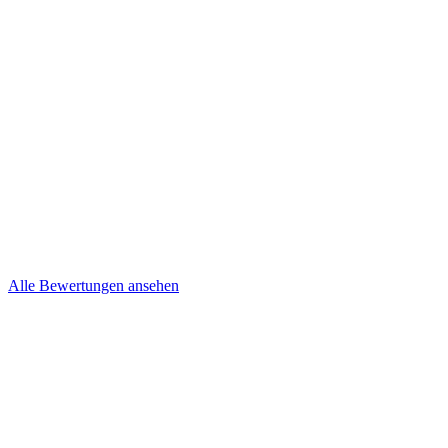
Kevin und Nancy Niepel
Brief
Steffi & Jens
Brief
Alle Bewertungen ansehen