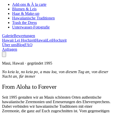
Add-ons & À la carte
Blumen & Leis
Haar & Make-up
Hawaiianische Traditionen
Trash the Dress
Unterwasser-Fotografie
Galerie
Bewertungen
Hawaii Lei Hochzeit
Hawaii
Lei
Hochzeit
Über uns
Blog
FAQ
Anfragen
Maui, Hawaii · gegründet 1995
No keia la, no keia po, a mau loa, von diesem Tag an, von dieser
Nacht an, für immer
From Aloha
to Forever
Seit 1995 gestalten wir an Mauis schönsten Orten authentische
hawaiianische Zeremonien und Erneuerungen des Eheversprechens.
Dabei verbinden wir hawaiianische Traditionen mit einer
Zeremonie, die ganz auf Euch zugeschnitten ist. Vom gegenseitigen