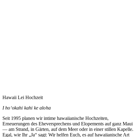
Eure Hochzeit auf Maui zu planen heißt vermutlich,
jemandem zu vertrauen, den Ihr noch nie getroffen habt.
Dieses Vertrauen nehme ich ernst.
→
Hawaii Lei Hochzeit
I hoʻokahi kahi ke aloha
Seit 1995 planen wir intime hawaiianische Hochzeiten,
Erneuerungen des Eheversprechens und Elopements auf ganz Maui
— am Strand, in Gärten, auf dem Meer oder in einer stillen Kapelle.
Egal, wie Ihr „Ja“ sagt: Wir helfen Euch, es auf hawaiianische Art