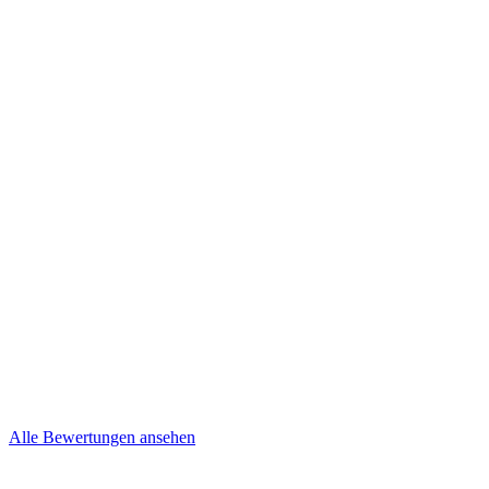
Kevin und Nancy
Niepel
Brief
Mehr lesen
Steffi & Jens
Brief
Alle Bewertungen ansehen