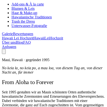
Add-ons & À la carte
Blumen & Leis
Haar & Make-up
Hawaiianische Traditionen
Trash the Dress
Unterwasser-Fotografie
Galerie
Bewertungen
Hawaii Lei Hochzeit
Hawaii
Lei
Hochzeit
Über uns
Blog
FAQ
Anfragen
Maui, Hawaii · gegründet 1995
No keia la, no keia po, a mau loa, von diesem Tag an, von dieser
Nacht an, für immer
From Aloha
to Forever
Seit 1995 gestalten wir an Mauis schönsten Orten authentische
hawaiianische Zeremonien und Erneuerungen des Eheversprechens.
Dabei verbinden wir hawaiianische Traditionen mit einer
Zeremonie, die ganz auf Euch zugeschnitten ist. Vom gegenseitigen