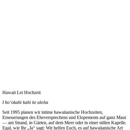
Eure Hochzeit auf Maui zu planen heißt vermutlich,
jemandem zu vertrauen, den Ihr noch nie getroffen habt.
Dieses Vertrauen nehme ich ernst.
→
Hawaii Lei Hochzeit
I hoʻokahi kahi ke aloha
Seit 1995 planen wir intime hawaiianische Hochzeiten,
Erneuerungen des Eheversprechens und Elopements auf ganz Maui
— am Strand, in Gärten, auf dem Meer oder in einer stillen Kapelle.
Egal, wie Ihr „Ja“ sagt: Wir helfen Euch, es auf hawaiianische Art