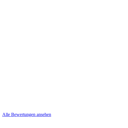
Kevin und Nancy
Niepel
Brief
Mehr lesen
Steffi & Jens
Brief
Alle Bewertungen ansehen