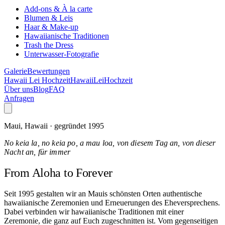
Add-ons & À la carte
Blumen & Leis
Haar & Make-up
Hawaiianische Traditionen
Trash the Dress
Unterwasser-Fotografie
Galerie
Bewertungen
Hawaii Lei Hochzeit
Hawaii
Lei
Hochzeit
Über uns
Blog
FAQ
Anfragen
Maui, Hawaii · gegründet 1995
No keia la, no keia po, a mau loa, von diesem Tag an, von dieser
Nacht an, für immer
From Aloha
to Forever
Seit 1995 gestalten wir an Mauis schönsten Orten authentische
hawaiianische Zeremonien und Erneuerungen des Eheversprechens.
Dabei verbinden wir hawaiianische Traditionen mit einer
Zeremonie, die ganz auf Euch zugeschnitten ist. Vom gegenseitigen