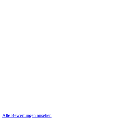
Kevin und Nancy
Niepel
Brief
Mehr lesen
Steffi & Jens
Brief
Alle Bewertungen ansehen