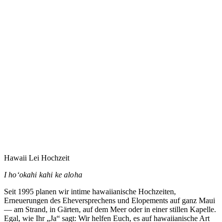
Eure Hochzeit auf Maui zu planen heißt vermutlich,
jemandem zu vertrauen, den Ihr noch nie getroffen habt.
Dieses Vertrauen nehme ich ernst.
→
Hawaii Lei Hochzeit
I hoʻokahi kahi ke aloha
Seit 1995 planen wir intime hawaiianische Hochzeiten,
Erneuerungen des Eheversprechens und Elopements auf ganz Maui
— am Strand, in Gärten, auf dem Meer oder in einer stillen Kapelle.
Egal, wie Ihr „Ja“ sagt: Wir helfen Euch, es auf hawaiianische Art