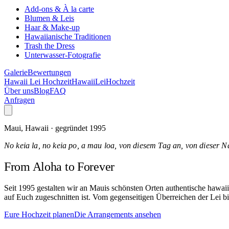
Add-ons & À la carte
Blumen & Leis
Haar & Make-up
Hawaiianische Traditionen
Trash the Dress
Unterwasser-Fotografie
Galerie
Bewertungen
Hawaii Lei Hochzeit
Hawaii
Lei
Hochzeit
Über uns
Blog
FAQ
Anfragen
Maui, Hawaii · gegründet 1995
No keia la, no keia po, a mau loa, von diesem Tag an, von dieser N
From Aloha
to Forever
Seit 1995 gestalten wir an Mauis schönsten Orten authentische hawa
auf Euch zugeschnitten ist. Vom gegenseitigen Überreichen der Lei bi
Eure Hochzeit planen
Die Arrangements ansehen