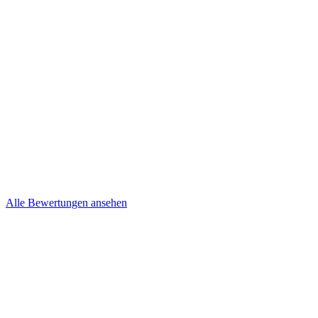
Kevin und Nancy Niepel
Brief
Steffi & Jens
Brief
Alle Bewertungen ansehen