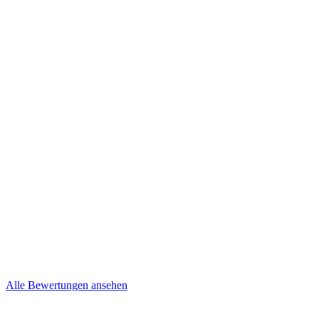
Kevin und Nancy
Niepel
Brief
Mehr lesen
Steffi & Jens
Brief
Alle Bewertungen ansehen