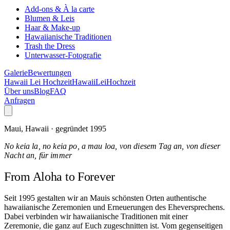
Add-ons & À la carte
Blumen & Leis
Haar & Make-up
Hawaiianische Traditionen
Trash the Dress
Unterwasser-Fotografie
Galerie
Bewertungen
Hawaii Lei Hochzeit
Hawaii
Lei
Hochzeit
Über uns
Blog
FAQ
Anfragen
Maui, Hawaii · gegründet 1995
No keia la, no keia po, a mau loa, von diesem Tag an, von dieser
Nacht an, für immer
From Aloha
to Forever
Seit 1995 gestalten wir an Mauis schönsten Orten authentische
hawaiianische Zeremonien und Erneuerungen des Eheversprechens.
Dabei verbinden wir hawaiianische Traditionen mit einer
Zeremonie, die ganz auf Euch zugeschnitten ist. Vom gegenseitigen