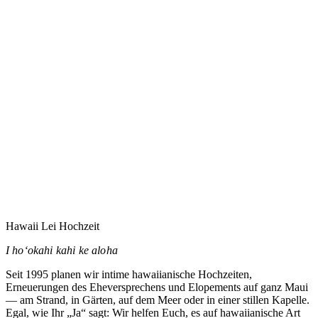
Eure Hochzeit auf Maui zu planen heißt vermutlich,
jemandem zu vertrauen, den Ihr noch nie getroffen habt.
Dieses Vertrauen nehme ich ernst.
→
Hawaii Lei Hochzeit
I hoʻokahi kahi ke aloha
Seit 1995 planen wir intime hawaiianische Hochzeiten,
Erneuerungen des Eheversprechens und Elopements auf ganz Maui
— am Strand, in Gärten, auf dem Meer oder in einer stillen Kapelle.
Egal, wie Ihr „Ja“ sagt: Wir helfen Euch, es auf hawaiianische Art