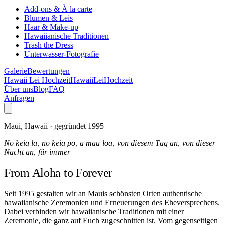
Add-ons & À la carte
Blumen & Leis
Haar & Make-up
Hawaiianische Traditionen
Trash the Dress
Unterwasser-Fotografie
Galerie
Bewertungen
Hawaii Lei Hochzeit
Hawaii
Lei
Hochzeit
Über uns
Blog
FAQ
Anfragen
Maui, Hawaii · gegründet 1995
No keia la, no keia po, a mau loa, von diesem Tag an, von dieser
Nacht an, für immer
From Aloha
to Forever
Seit 1995 gestalten wir an Mauis schönsten Orten authentische
hawaiianische Zeremonien und Erneuerungen des Eheversprechens.
Dabei verbinden wir hawaiianische Traditionen mit einer
Zeremonie, die ganz auf Euch zugeschnitten ist. Vom gegenseitigen