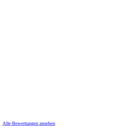
Kevin und Nancy
Niepel
Brief
Mehr lesen
Steffi & Jens
Brief
Alle Bewertungen ansehen