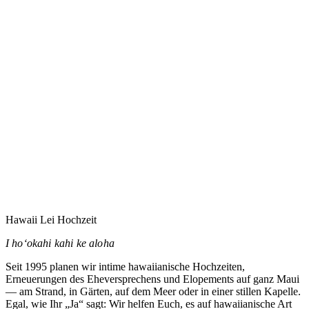
Eure Hochzeit auf Maui zu planen heißt vermutlich,
jemandem zu vertrauen, den Ihr noch nie getroffen habt.
Dieses Vertrauen nehme ich ernst.
→
Hawaii Lei Hochzeit
I hoʻokahi kahi ke aloha
Seit 1995 planen wir intime hawaiianische Hochzeiten,
Erneuerungen des Eheversprechens und Elopements auf ganz Maui
— am Strand, in Gärten, auf dem Meer oder in einer stillen Kapelle.
Egal, wie Ihr „Ja“ sagt: Wir helfen Euch, es auf hawaiianische Art