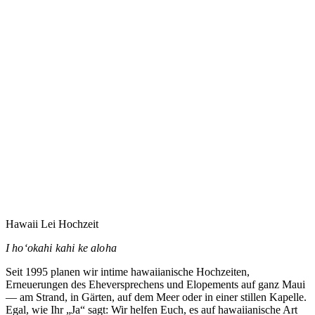
Eure Hochzeit auf Maui zu planen heißt vermutlich,
jemandem zu vertrauen, den Ihr noch nie getroffen habt.
Dieses Vertrauen nehme ich ernst.
→
Hawaii Lei Hochzeit
I hoʻokahi kahi ke aloha
Seit 1995 planen wir intime hawaiianische Hochzeiten,
Erneuerungen des Eheversprechens und Elopements auf ganz Maui
— am Strand, in Gärten, auf dem Meer oder in einer stillen Kapelle.
Egal, wie Ihr „Ja“ sagt: Wir helfen Euch, es auf hawaiianische Art