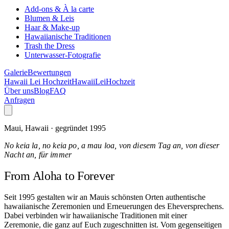
Add-ons & À la carte
Blumen & Leis
Haar & Make-up
Hawaiianische Traditionen
Trash the Dress
Unterwasser-Fotografie
Galerie
Bewertungen
Hawaii Lei Hochzeit
Hawaii
Lei
Hochzeit
Über uns
Blog
FAQ
Anfragen
Maui, Hawaii · gegründet 1995
No keia la, no keia po, a mau loa, von diesem Tag an, von dieser
Nacht an, für immer
From Aloha
to Forever
Seit 1995 gestalten wir an Mauis schönsten Orten authentische
hawaiianische Zeremonien und Erneuerungen des Eheversprechens.
Dabei verbinden wir hawaiianische Traditionen mit einer
Zeremonie, die ganz auf Euch zugeschnitten ist. Vom gegenseitigen