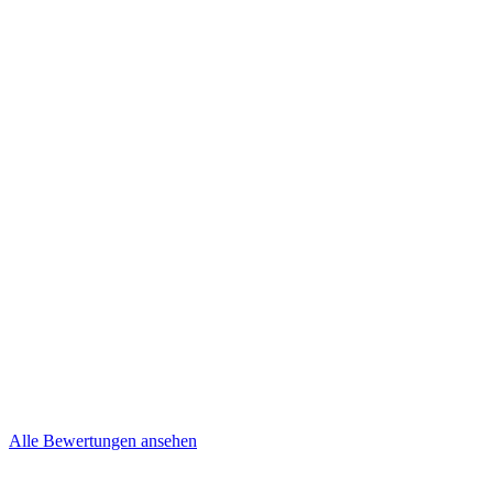
Kevin und Nancy
Niepel
Brief
Mehr lesen
Steffi & Jens
Brief
Alle Bewertungen ansehen