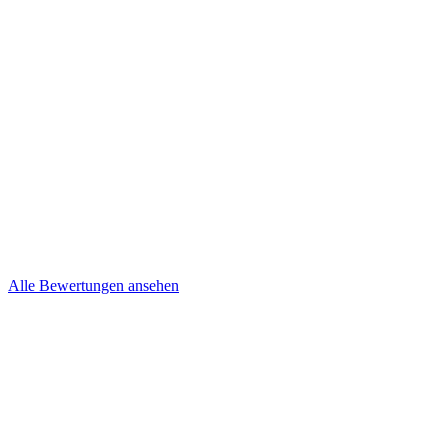
Kevin und Nancy Niepel
Brief
Steffi & Jens
Brief
Alle Bewertungen ansehen