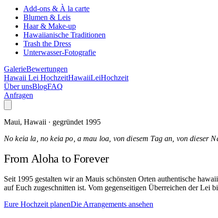
Add-ons & À la carte
Blumen & Leis
Haar & Make-up
Hawaiianische Traditionen
Trash the Dress
Unterwasser-Fotografie
Galerie
Bewertungen
Hawaii Lei Hochzeit
Hawaii
Lei
Hochzeit
Über uns
Blog
FAQ
Anfragen
Maui, Hawaii · gegründet 1995
No keia la, no keia po, a mau loa, von diesem Tag an, von dieser N
From Aloha
to Forever
Seit 1995 gestalten wir an Mauis schönsten Orten authentische hawa
auf Euch zugeschnitten ist. Vom gegenseitigen Überreichen der Lei bi
Eure Hochzeit planen
Die Arrangements ansehen