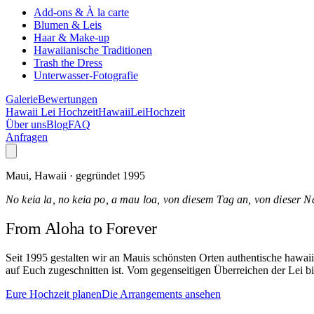
Add-ons & À la carte
Blumen & Leis
Haar & Make-up
Hawaiianische Traditionen
Trash the Dress
Unterwasser-Fotografie
Galerie
Bewertungen
Hawaii Lei Hochzeit
Hawaii
Lei
Hochzeit
Über uns
Blog
FAQ
Anfragen
Maui, Hawaii · gegründet 1995
No keia la, no keia po, a mau loa, von diesem Tag an, von dieser N
From Aloha
to Forever
Seit 1995 gestalten wir an Mauis schönsten Orten authentische hawa
auf Euch zugeschnitten ist. Vom gegenseitigen Überreichen der Lei bi
Eure Hochzeit planen
Die Arrangements ansehen