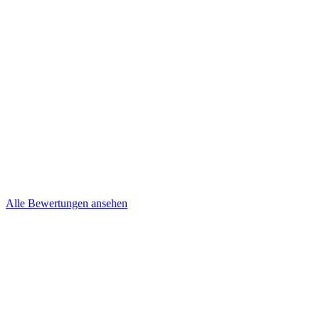
Kevin und Nancy Niepel
Brief
Steffi & Jens
Brief
Alle Bewertungen ansehen