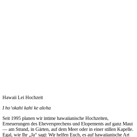
Eure Hochzeit auf Maui zu planen heißt vermutlich,
jemandem zu vertrauen, den Ihr noch nie getroffen habt.
Dieses Vertrauen nehme ich ernst.
→
Hawaii Lei Hochzeit
I hoʻokahi kahi ke aloha
Seit 1995 planen wir intime hawaiianische Hochzeiten,
Erneuerungen des Eheversprechens und Elopements auf ganz Maui
— am Strand, in Gärten, auf dem Meer oder in einer stillen Kapelle.
Egal, wie Ihr „Ja“ sagt: Wir helfen Euch, es auf hawaiianische Art