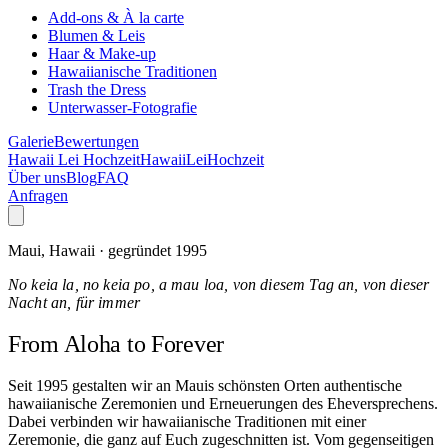
Add-ons & À la carte
Blumen & Leis
Haar & Make-up
Hawaiianische Traditionen
Trash the Dress
Unterwasser-Fotografie
Galerie
Bewertungen
Hawaii Lei Hochzeit
Hawaii
Lei
Hochzeit
Über uns
Blog
FAQ
Anfragen
Maui, Hawaii · gegründet 1995
No keia la, no keia po, a mau loa, von diesem Tag an, von dieser
Nacht an, für immer
From Aloha
to Forever
Seit 1995 gestalten wir an Mauis schönsten Orten authentische
hawaiianische Zeremonien und Erneuerungen des Eheversprechens.
Dabei verbinden wir hawaiianische Traditionen mit einer
Zeremonie, die ganz auf Euch zugeschnitten ist. Vom gegenseitigen