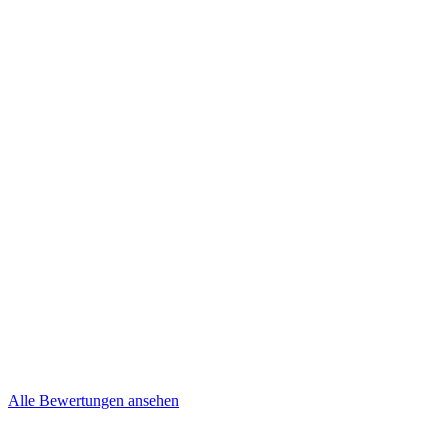
Kevin und Nancy
Niepel
Brief
Mehr lesen
Steffi & Jens
Brief
Alle Bewertungen ansehen