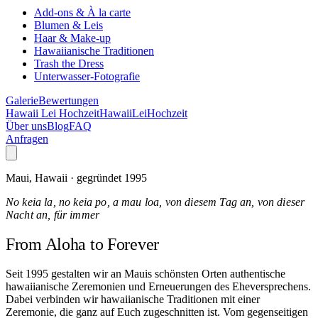
Add-ons & À la carte
Blumen & Leis
Haar & Make-up
Hawaiianische Traditionen
Trash the Dress
Unterwasser-Fotografie
Galerie
Bewertungen
Hawaii Lei Hochzeit
Hawaii
Lei
Hochzeit
Über uns
Blog
FAQ
Anfragen
Maui, Hawaii · gegründet 1995
No keia la, no keia po, a mau loa, von diesem Tag an, von dieser
Nacht an, für immer
From Aloha
to Forever
Seit 1995 gestalten wir an Mauis schönsten Orten authentische
hawaiianische Zeremonien und Erneuerungen des Eheversprechens.
Dabei verbinden wir hawaiianische Traditionen mit einer
Zeremonie, die ganz auf Euch zugeschnitten ist. Vom gegenseitigen