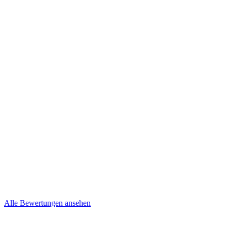
Kevin und Nancy
Niepel
Brief
Mehr lesen
Steffi & Jens
Brief
Alle Bewertungen ansehen