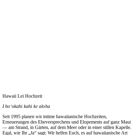
Eure Hochzeit auf Maui zu planen heißt vermutlich,
jemandem zu vertrauen, den Ihr noch nie getroffen habt.
Dieses Vertrauen nehme ich ernst.
→
Hawaii Lei Hochzeit
I hoʻokahi kahi ke aloha
Seit 1995 planen wir intime hawaiianische Hochzeiten,
Erneuerungen des Eheversprechens und Elopements auf ganz Maui
— am Strand, in Gärten, auf dem Meer oder in einer stillen Kapelle.
Egal, wie Ihr „Ja“ sagt: Wir helfen Euch, es auf hawaiianische Art